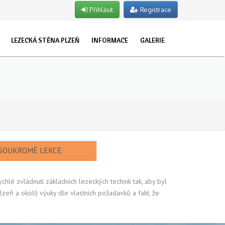
Přihlásit
Registrace
LEZECKÁ STĚNA PLZEŇ
INFORMACE
GALERIE
EVŘENO PRO VEŘEJNOST
O NÁS
ET
TUALITY
UŽKY
STRUKTOŘI
POJIŠTĚNÍ
LET
OSLAVY NAROZENIN
TSKÉ SKUPINY
SOUKROMÉ LEKCE
NY
ychlé zvládnutí základních lezeckých technik tak, aby byl
lzeň a okolí) výuky dle vlastních požadavků a fakt, že