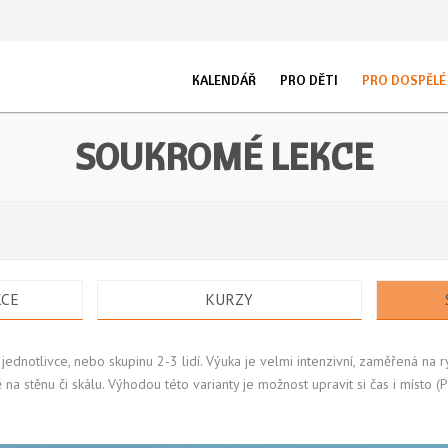
KALENDÁŘ
PRO DĚTI
PRO DOSPĚLÉ
KURZY
OT
LEZECKÉ KROUŽKY PLZEŇ
PRAVIDELNÉ LEKCE
DĚTI 1 - 4 ROKY
O STĚNĚ
DĚTI 4 - 7 L
AK
SOUKROMÉ LEKCE
LEZECKÉ KROUŽKY PRAHA
SOUKROMÉ LEKCE
HOROLEZECKÉ KRO
IN
DĚTI 7 - 10 LET
DĚTI 10 - 14 
LEGO® KROUŽKY PLZEŇ
RODIČE S DĚTMI
MLÁDEŽ 14 - 18 LET
SPORTOVNÍ LEZENÍ PLZEŇ
ŠKOLKY, ŠKOLY, DĚ
KCE
KURZY
LETNÍ TÁBORY
KEMPY
TRIKA
FOTOGALERIE STĚ
 jednotlivce, nebo skupinu 2-3 lidí. Výuka je velmi intenzivní, zaměřená na r
LEZECKÉ ZÁVODY
a stěnu či skálu. Výhodou této varianty je možnost upravit si čas i místo (P