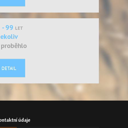
 - 99
LET
ekoliv
ž proběhlo
DETAIL
ontaktní údaje