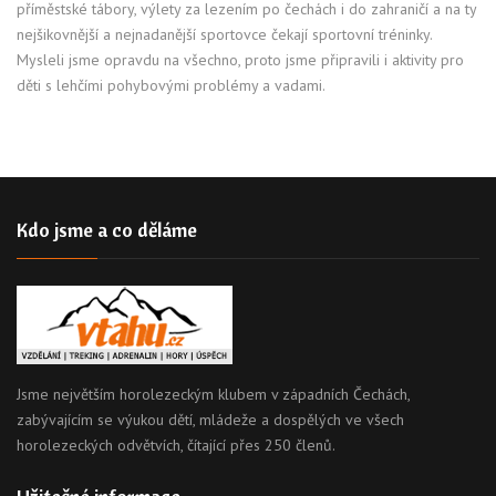
příměstské tábory, výlety za lezením po čechách i do zahraničí a na ty
nejšikovnější a nejnadanější sportovce čekají sportovní tréninky.
Mysleli jsme opravdu na všechno, proto jsme připravili i aktivity pro
děti s lehčími pohybovými problémy a vadami.
Kdo jsme a co děláme
Jsme největším horolezeckým klubem v západních Čechách,
zabývajícím se výukou dětí, mládeže a dospělých ve všech
horolezeckých odvětvích, čítající přes 250 členů.