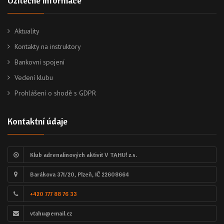
Užitečné informace
Aktuality
Kontakty na instruktory
Bankovní spojení
Vedení klubu
Prohlášení o shodě s GDPR
Kontaktní údaje
Klub adrenalinových aktivit V TAHU! z.s.
Barákova 371/20, Plzeň, IČ 22608664
+420 777 88 76 33
vtahu@email.cz