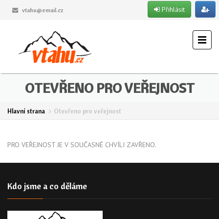
Přihlásit
vtahu@email.cz
OTEVŘENO PRO VEŘEJNOST
Hlavní strana
Otevřeno pro veřejnost
PRO VEŘEJNOST JE V SOUČASNÉ CHVÍLI ZAVŘENO.
Kdo jsme a co děláme