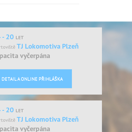
 - 20
LET
TJ Lokomotiva Plzeň
rtoviště
pacita vyčerpána
DETAIL A ONLINE PŘIHLÁŠKA
 - 20
LET
TJ Lokomotiva Plzeň
rtoviště
pacita vyčerpána