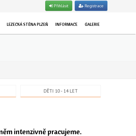
Přihlásit
Registrace
LEZECKÁ STĚNA PLZEŇ
INFORMACE
GALERIE
EVŘENO PRO VEŘEJNOST
O NÁS
ET
TUALITY
UŽKY
STRUKTOŘI
POJIŠTĚNÍ
LET
OSLAVY NAROZENIN
TSKÉ SKUPINY
DĚTI 10 - 14 LET
NY
a něm intenzivně pracujeme.