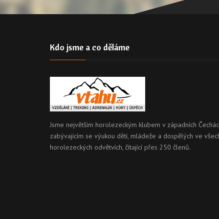
Kdo jsme a co děláme
Jsme největším horolezeckým klubem v západních Čechác
zabývajícím se výukou dětí, mládeže a dospělých ve všec
horolezeckých odvětvích, čítající přes 250 členů.