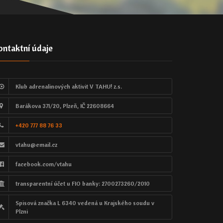
ontaktní údaje
Klub adrenalinových aktivit V TAHU! z.s.
Barákova 371/20, Plzeň, IČ 22608664
+420 777 88 76 33
vtahu@email.cz
facebook.com/vtahu
transparentní účet u FIO banky: 2700273260/2010
Spisová značka L 6340 vedená u Krajského soudu v
Plzni