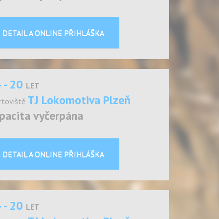
DETAIL A ONLINE PŘIHLÁŠKA
 - 20
LET
TJ Lokomotiva Plzeň
rtoviště
pacita vyčerpána
DETAIL A ONLINE PŘIHLÁŠKA
 - 20
LET