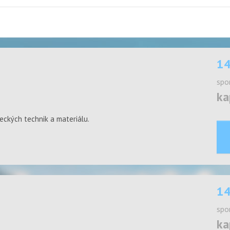
14
spo
ka
eckých technik a materiálu.
14
spo
ka