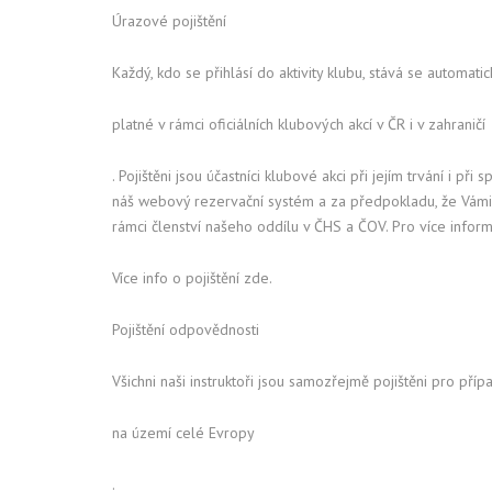
Úrazové pojištění
Každý, kdo se přihlásí do aktivity klubu, stává se automat
platné v rámci oficiálních klubových akcí v ČR i v zahraničí
. Pojištěni jsou účastníci klubové akci při jejím trvání i
náš webový rezervační systém a za předpokladu, že Vámi z
rámci členství našeho oddílu v ČHS a ČOV. Pro více infor
Více info o pojištění zde.
Pojištění odpovědnosti
Všichni naši instruktoři jsou samozřejmě pojištěni pro př
na území celé Evropy
.