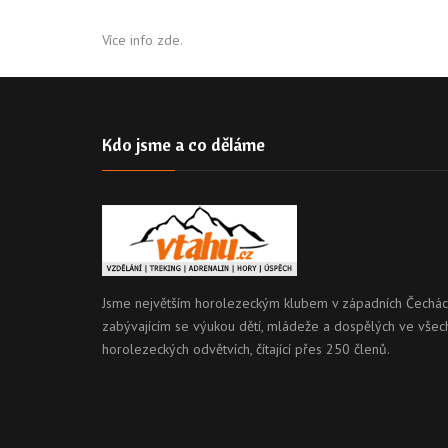
Více info zde.
Kdo jsme a co děláme
Jsme největším horolezeckým klubem v západních Čechác
zabývajícím se výukou dětí, mládeže a dospělých ve všec
horolezeckých odvětvích, čítající přes 250 členů.