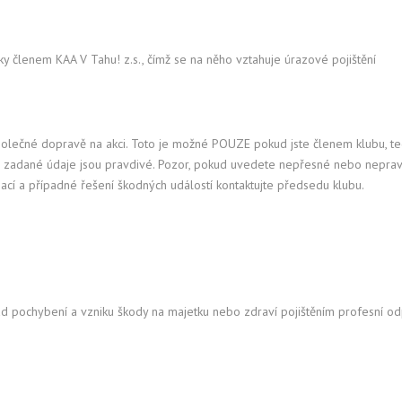
icky členem KAA V Tahu! z.s., čímž se na něho vztahuje úrazové pojištění
 při společné dopravě na akci. Toto je možné POUZE pokud jste členem klubu,
adané údaje jsou pravdivé. Pozor, pokud uvedete nepřesné nebo nepravdivé
mací a případné řešení škodných událostí kontaktujte předsedu klubu.
ípad pochybení a vzniku škody na majetku nebo zdraví pojištěním profesní o