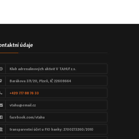
ontaktní údaje
Klub adrenalinových aktivit V TAHU! z.s.
Barákova 371/20, Plzeň, IČ 22608664
+420 777 88 76 33
vtahu@email.cz
facebook.com/vtahu
transparentní účet u FIO banky: 2700273260/2010