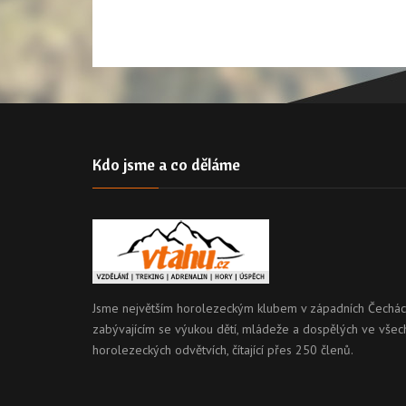
Kdo jsme a co děláme
Jsme největším horolezeckým klubem v západních Čechác
zabývajícím se výukou dětí, mládeže a dospělých ve všec
horolezeckých odvětvích, čítající přes 250 členů.