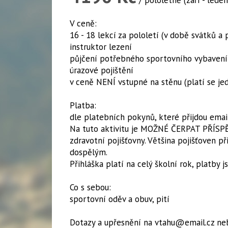
/ pololetně (září - leden
V ceně:
16 - 18 lekcí za pololetí (v době svátků a
instruktor lezení
půjčení potřebného sportovního vybavení
úrazové pojištění
v ceně NENÍ vstupné na stěnu (platí se j
Platba:
dle platebních pokynů, které přijdou emai
Na tuto aktivitu je MOŽNÉ ČERPAT PŘÍSPĚ
zdravotní pojišťovny. Většina pojišťoven p
dospělým.
​Přihláška platí na celý školní rok, platby j
Co s sebou:
sportovní oděv a obuv, pití
Dotazy a upřesnění na vtahu@email.cz neb