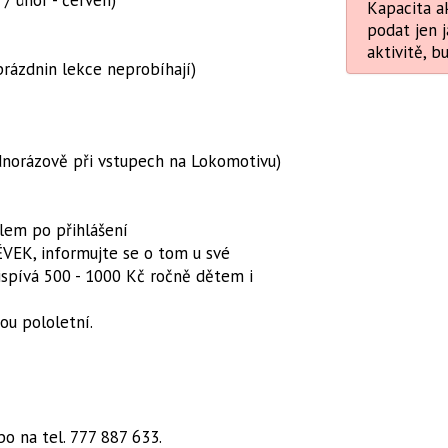
 / únor - červen)
Kapacita ak
podat jen j
aktivitě, b
 prázdnin lekce neprobíhají)
ednorázově při vstupech na Lokomotivu)
lem po přihlášení
VEK, informujte se o tom u své
řispívá 500 - 1000 Kč ročně dětem i
sou pololetní.
o na tel. 777 887 633.