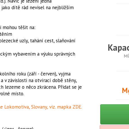
d.). Navíc je lezení jedna
 jako dítě rád nevisel na nejbližším
i mohou těšit na:
štěním
olezecké uzly, tahání cest, slaňování
Kapac
lezeckým vybavením a výuku správných
MŮ
olního roku (září - červen), vyjma
a v závislosti na otvírací době stěny,
ch lezeme o něco zkrácena. Přidat se je
Mg
volné místo.
e Lokomotiva, Slovany, viz. mapka ZDE.