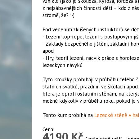
vzniklé (jako je skolióza, kyfóza, lordóza at
z nejzábavnějších činností dětí – kdo z nás
stromě, že? :-)
Pod vedením zkušených instruktorů se dět
- Lezení top-rope, lezení s postupovým ji
- Základy bezpečného jištění, základní hor
apod.
- Hry, teorii lezení, nácvik práce s horo
lezeckých návyků
Tyto kroužky probíhají v průběhu celého šk
státních svátků, prázdnin ve školách apod. 
která je oproti ostatním stěnám, na který
možné kdykoliv v průběhu roku, pokud je 
Tento kurz probíhá na
Lezecké stěně v hal
Cena:
4190 Kč