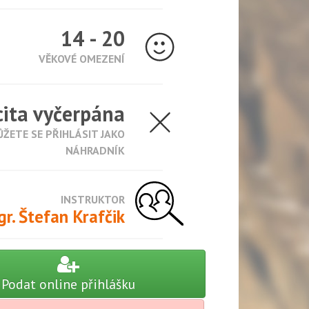
14 - 20
VĚKOVÉ OMEZENÍ
ita vyčerpána
ŽETE SE PŘIHLÁSIT JAKO
NÁHRADNÍK
INSTRUKTOR
r. Štefan Krafčik
Podat online přihlášku