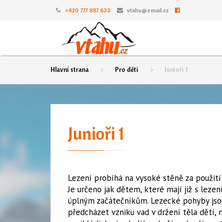
+420 777 887 633
vtahu@email.cz
Hlavní strana
Pro děti
Junioři 1
Junioři 1
Lezení probíhá na vysoké stěně za použití 
Je určeno jak dětem, které mají již s lezení
úplným začátečníkům. Lezecké pohyby jsou
předcházet vzniku vad v držení těla dětí,