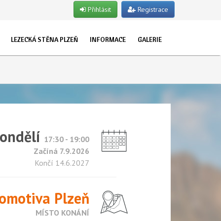
Přihlásit
Registrace
LEZECKÁ STĚNA PLZEŇ
INFORMACE
GALERIE
EVŘENO PRO VEŘEJNOST
O NÁS
ET
TUALITY
UŽKY
STRUKTOŘI
POJIŠTĚNÍ
LET
OSLAVY NAROZENIN
ondělí
TSKÉ SKUPINY
17:30 - 19:00
Začíná 7.9.2026
NY
Končí 14.6.2027
omotiva Plzeň
MÍSTO KONÁNÍ