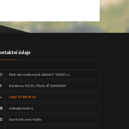
ontaktní údaje
Klub adrenalinových aktivit V TAHU! z.s.
Barákova 371/20, Plzeň, IČ 22608664
+420 777 88 76 33
vtahu@email.cz
facebook.com/vtahu