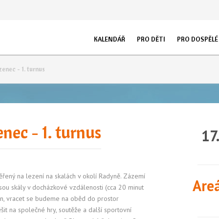
KALENDÁŘ
PRO DĚTI
PRO DOSPĚLÉ
KURZY
OT
LEZECKÉ KROUŽKY PLZEŇ
PRAVIDELNÉ LEKCE
DĚTI 1 - 4 ROKY
O STĚNĚ
DĚTI 4 - 7 L
AK
enec - 1. turnus
LEZECKÉ KROUŽKY PRAHA
SOUKROMÉ LEKCE
HOROLEZECKÉ KRO
IN
DĚTI 7 - 10 LET
DĚTI 10 - 14 
LEGO® KROUŽKY PLZEŇ
RODIČE S DĚTMI
MLÁDEŽ 14 - 18 LET
nec - 1. turnus
17
SPORTOVNÍ LEZENÍ PLZEŇ
ŠKOLKY, ŠKOLY, DĚ
LETNÍ TÁBORY
KEMPY
TRIKA
FOTOGALERIE STĚ
ěřený na lezení na skalách v okolí Radyně. Zázemí
Are
LEZECKÉ ZÁVODY
jsou skály v docházkové vzdálenosti (cca 20 minut
n, vracet se budeme na oběd do prostor
it na společné hry, soutěže a další sportovní