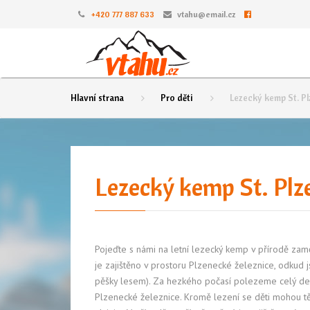
+420 777 887 633
vtahu@email.cz
Hlavní strana
Pro děti
Lezecký kemp St. Plz
Lezecký kemp St. Plze
Pojeďte s námi na letní lezecký kemp v přírodě zam
je zajištěno v prostoru Plzenecké železnice, odkud 
pěšky lesem). Za hezkého počasí polezeme celý de
Plzenecké železnice. Kromě lezení se děti mohou těš