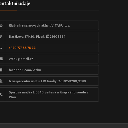
ontaktní údaje
Klub adrenalinových aktivit V TAHU! z.s.
Barákova 371/20, Plzeň, IČ 22608664
+420 777 88 76 33
vtahu@email.cz
facebook.com/vtahu
transparentní účet u FIO banky: 2700273260/2010
Spisová značka L 6340 vedená u Krajského soudu v
Plzni