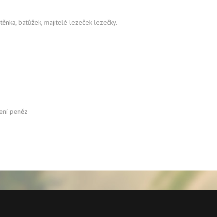
štěnka, batůžek, majitelé lezeček lezečky.
cení peněz