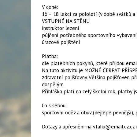
V ceně:
16 – 18 lekcí za pololetí (v době svátků a
VSTUPNÉ NA STĚNU
instruktor lezení
půjčení potřebného sportovního vybavení
úrazové pojištění
Platba:
dle platebních pokynů, které přijdou emai
Na tuto aktivitu je MOŽNÉ ČERPAT PŘÍSPĚ
zdravotní pojišťovny. Většina pojišťoven p
dospělým.
​Přihláška platí na celý školní rok, platby j
Co s sebou:
sportovní oděv a obuv (nejlépe pevnější), p
Dotazy a upřesnění na vtahu@email.cz.cz 