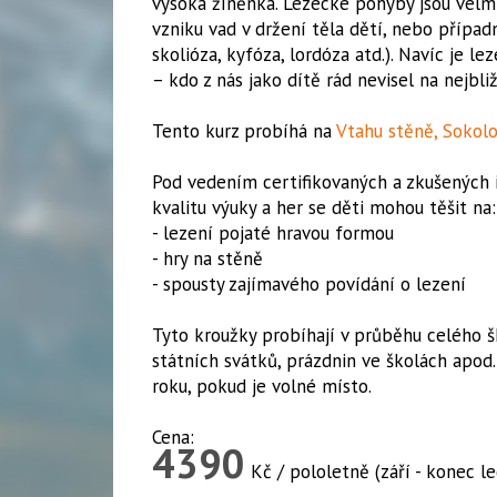
vysoká žíněnka. Lezecké pohyby jsou velm
vzniku vad v držení těla dětí, nebo případ
skolióza, kyfóza, lordóza atd.). Navíc je le
– kdo z nás jako dítě rád nevisel na nejbli
Tento kurz probíhá na
Vtahu stěně, Sokolo
Pod vedením certifikovaných a zkušených i
kvalitu výuky a her se děti mohou těšit na:
- lezení pojaté hravou formou
- hry na stěně
- spousty zajímavého povídání o lezení
Tyto kroužky probíhají v průběhu celého šk
státních svátků, prázdnin ve školách apod
roku, pokud je volné místo.
Cena:
4390
Kč / pololetně (září - konec le