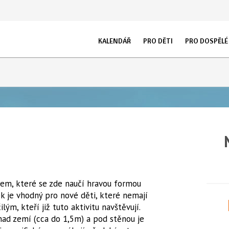
KALENDÁŘ
PRO DĚTI
PRO DOSPĚLÉ
KURZY
OT
LEZECKÉ KROUŽKY PLZEŇ
PRAVIDELNÉ LEKCE
DĚTI 1 - 4 ROKY
O STĚNĚ
DĚTI 4 - 7 L
AK
LEZECKÉ KROUŽKY PRAHA
SOUKROMÉ LEKCE
HOROLEZECKÉ KRO
IN
DĚTI 7 - 10 LET
DĚTI 10 - 14 
LEGO® KROUŽKY PLZEŇ
RODIČE S DĚTMI
MLÁDEŽ 14 - 18 LET
SPORTOVNÍ LEZENÍ PLZEŇ
ŠKOLKY, ŠKOLY, DĚ
LETNÍ TÁBORY
KEMPY
TRIKA
FOTOGALERIE STĚ
em, které se zde naučí hravou formou
LEZECKÉ ZÁVODY
 je vhodný pro nové děti, které nemají
ým, kteří již tuto aktivitu navštěvují.
nad zemí (cca do 1,5m) a pod stěnou je