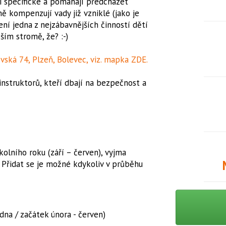
i specifické a pomáhají předcházet
ně kompenzují vady již vzniklé (jako je
zení jedna z nejzábavnějších činností dětí
žším stromě, že? :-)
vská 74, Plzeň, Bolevec, viz. mapka ZDE.
nstruktorů, kteří dbají na bezpečnost a
olního roku (září – červen), vyjma
. Přidat se je možné kdykoliv v průběhu
dna / začátek února - červen)