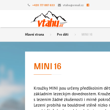
+420 777 887 633
vtahu@email.cz
Hlavní strana
Pro děti
MINI 16
MINI 16
Kroužky MINI jsou určeny předškolním dět
základním lezeckým dovednostem. Kroužek
s lezením žádné zkušenosti i mírně pokročil
Lezení probíhá na bouldrové stěně nízko 