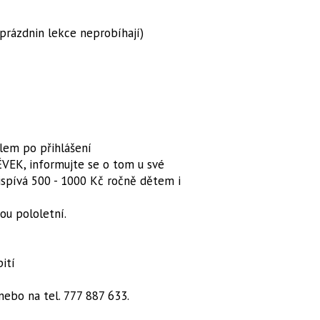
 prázdnin lekce neprobíhají)
lem po přihlášení
VEK, informujte se o tom u své
řispívá 500 - 1000 Kč ročně dětem i
sou pololetní.
ití
nebo na tel. 777 887 633.