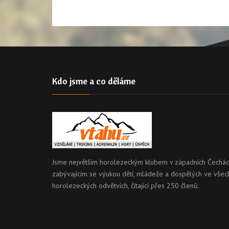
Kdo jsme a co děláme
Jsme největším horolezeckým klubem v západních Čechác
zabývajícím se výukou dětí, mládeže a dospělých ve všec
horolezeckých odvětvích, čítající přes 250 členů.