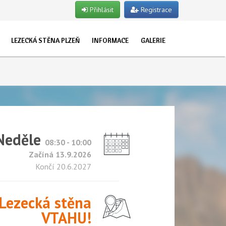
Přihlásit
Registrace
LEZECKÁ STĚNA PLZEŇ
INFORMACE
GALERIE
EVŘENO PRO VEŘEJNOST
O NÁS
ET
TUALITY
UŽKY
STRUKTOŘI
POJIŠTĚNÍ
LET
OSLAVY NAROZENIN
Neděle
TSKÉ SKUPINY
08:30 - 10:00
Začíná 13.9.2026
NY
Končí 20.6.2027
Lezecká stěna
VTAHU!