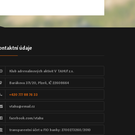
ontaktní údaje
Klub adrenalinových aktivit V TAHU! z.s.
Barákova 371/20, Plzeň, IČ 22608664
+420 777 88 76 33
vtahu@email.cz
facebook.com/vtahu
transparentní účet u FIO banky: 2700273260/2010