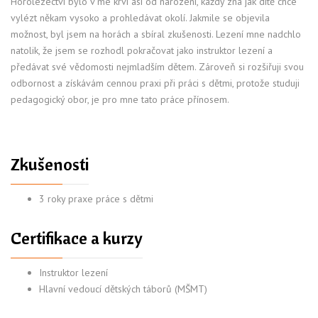
Horolezectví bylo v mé krvi asi od narození, každý zná jak dítě chce
vylézt někam vysoko a prohledávat okolí. Jakmile se objevila
možnost, byl jsem na horách a sbíral zkušenosti. Lezení mne nadchlo
natolik, že jsem se rozhodl pokračovat jako instruktor lezení a
předávat své vědomosti nejmladším dětem. Zároveň si rozšiřuji svou
odbornost a získávám cennou praxi při práci s dětmi, protože studuji
pedagogický obor, je pro mne tato práce přínosem.
Zkušenosti
3 roky praxe práce s dětmi
Certifikace a kurzy
Instruktor lezení
Hlavní vedoucí dětských táborů (MŠMT)