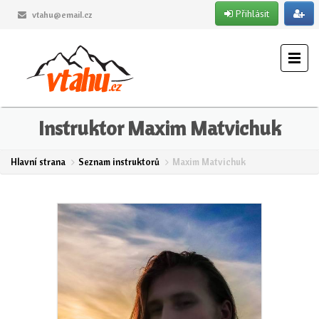
Přihlásit
vtahu@email.cz
Instruktor Maxim Matvichuk
Hlavní strana
Seznam instruktorů
Maxim Matvichuk