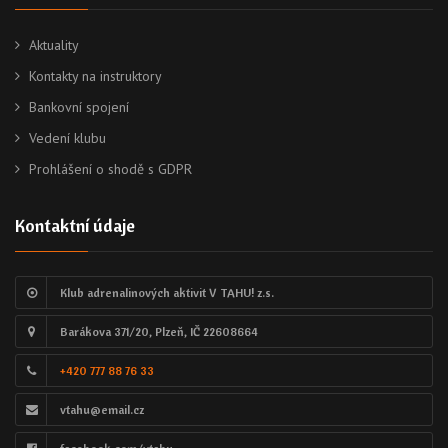
Aktuality
Kontakty na instruktory
Bankovní spojení
Vedení klubu
Prohlášení o shodě s GDPR
Kontaktní údaje
Klub adrenalinových aktivit V TAHU! z.s.
Barákova 371/20, Plzeň, IČ 22608664
+420 777 88 76 33
vtahu@email.cz