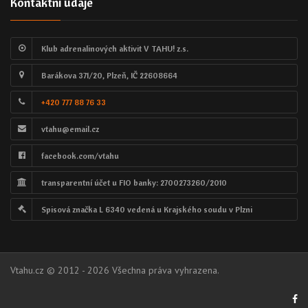
Kontaktní údaje
Klub adrenalinových aktivit V TAHU! z.s.
Barákova 371/20, Plzeň, IČ 22608664
+420 777 88 76 33
vtahu@email.cz
facebook.com/vtahu
transparentní účet u FIO banky: 2700273260/2010
Spisová značka L 6340 vedená u Krajského soudu v Plzni
Vtahu.cz © 2012 - 2026 Všechna práva vyhrazena.