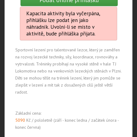
Kapacita aktivity byla vyčerpána,
přihlášku lze podat jen jako
náhradník. Uvolní-li se místo v
aktivitě, bude přihláška přijata.
Sportovní lezení pro talentované lezce, který je zaměřen
na rozvoj lezecké techniky, síly, koordinace, rovnováhy a
vytrvalosti. Tréninky probíhají na vysoké stěně v hale TJ
Lokomotiva nebo na venkovních lezeckých stěnách v Plzni.
Děti se mohou těšit na trénink lezení, který jim pomůže se
zlepšit v lezení a mít tak z dosažených cílů ještě větší
radost.
Základní cena:
5090
Kč / pololetně (září - konec ledna / začátek února -
konec června)