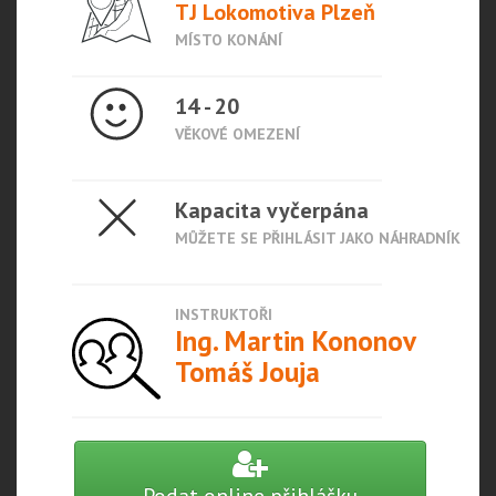
TJ Lokomotiva Plzeň
MÍSTO KONÁNÍ
14 - 20
VĚKOVÉ OMEZENÍ
Kapacita vyčerpána
MŮŽETE SE PŘIHLÁSIT JAKO NÁHRADNÍK
INSTRUKTOŘI
Ing. Martin Kononov
Tomáš Jouja
Podat online přihlášku