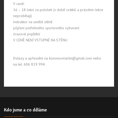
V ceně:
16 – 18 lekcí za pololetí (v době svátků a prázdnin lekce
neprobíhají)
instruktor na umělé stěně
půjčení potřebného sportovního vybavení
úrazové pojištění
V CENĚ NENÍ VSTUPNÉ NA STĚNU
Dotazy a upřesnění na kononovmartin@gmail.com nebo
na tel. 606 819 994.
Kdo jsme a co děláme