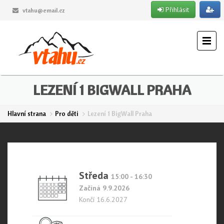
Přihlásit
vtahu@email.cz
LEZENÍ 1 BIGWALL PRAHA
Hlavní strana
Pro děti
Lezení 1 BigWall Praha
Středa
15:00 - 16:30
Začíná 9.9.2026
Končí 16.6.2027