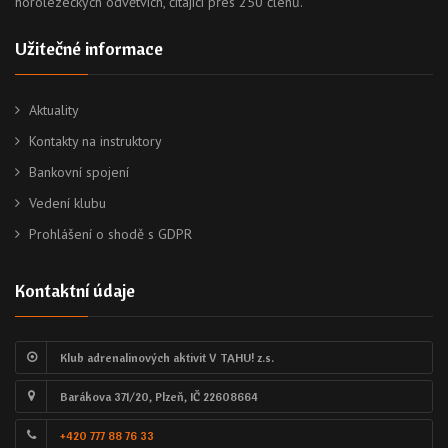
horolezeckých odvětvích, čítající přes 250 členů.
Užitečné informace
Aktuality
Kontakty na instruktory
Bankovní spojení
Vedení klubu
Prohlášení o shodě s GDPR
Kontaktní údaje
Klub adrenalinových aktivit V TAHU! z.s.
Barákova 371/20, Plzeň, IČ 22608664
+420 777 88 76 33