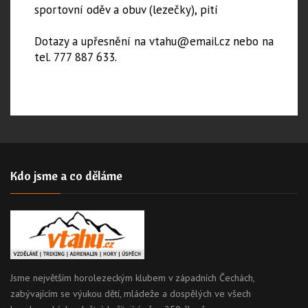
sportovní oděv a obuv (lezečky), pití
Dotazy a upřesnění na vtahu@email.cz nebo na
tel. 777 887 633.
Kdo jsme a co děláme
Jsme největším horolezeckým klubem v západních Čechách,
zabývajícím se výukou dětí, mládeže a dospělých ve všech