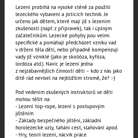
Lezení probíhá na vysoké stěně za použití
lezeckého vybavení a jistících technik. Je
určeno jak dětem, které mají již s lezením
zkušenosti (např. z přípravek), tak i úplným
začátečníkům. Lezecké pohyby jsou velmi
specifické a pomáhají předcházet vzniku vad
v držení těla dětí, nebo případně kompenzují
vady již vzniklé (jako je skolióza, kyfóza,
lordóza atd.). Navíc je lezení jedna
z nejzábavnějších činností dětí – kdo z nás jako
dítě rád nevisel na nejbližším stromě, že? :-)
Pod vedením zkušených instruktorů se děti
mohou těšit na:
- Lezení top-rope, lezení s postupovým
jištěním
- Základy bezpečného jištění, základní
horolezecké uzly, tahání cest, slaňování apod.
- Hry, teorii lezení, nácvik práce