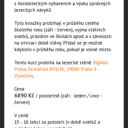
s horolezeckým vybavením a výuku správných
lezeckých návyků
Tyto kroužky probíhají v průběhu celého
školního roku (září - červen), vyjma státních
svátků, prázdnin ve školách apod. a v závislosti
na otvírací době stěny. Přidat se je možné
kdykoliv v průběhu roku, pokud je volné místo.
Tento kurz probíhá na lezecké stěně
BigWall
Praha, Ocelářská 891/16, 19000 Praha 9 -
Vysočany
Cena:
6890 Kč
/ pololetně (září - leden / únor -
červen)
V ceně:
15 - 16 lekcí za pololetí (v době svátků a