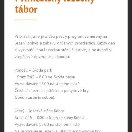
tábor
Připravili jsme pro děti pestrý program zaměřený na
lezení, pohyb a zábavu v různých prostředích. Každý den
si vyzkouší jinou lezeckou stěnu či aktivity a postupně si
zlepší své dovednosti i kondici.
Pondělí – Škoda park
Sraz: 7:45 – 8:00 ve Škoda parku
Vyzvedávání: 15:00 na stejném místě
Čeká nás lezení s jištěním a pohybové hry.
Oběd vlastní (s sebou).
Úterý – lezecká stěna Kobra
Sraz: 7:45 – 8:00 u lezecké stěny Kobra
Vyzvedávání: 15:00 na stejném místě
Na programu je lezení s jištěním a pohybové hry.