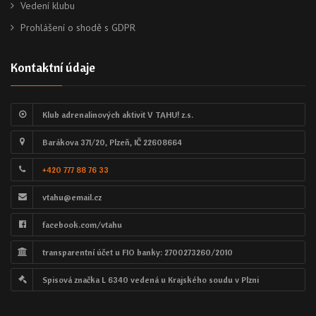
Vedení klubu
Prohlášení o shodě s GDPR
Kontaktní údaje
Klub adrenalinových aktivit V TAHU! z.s.
Barákova 371/20, Plzeň, IČ 22608664
+420 777 88 76 33
vtahu@email.cz
facebook.com/vtahu
transparentní účet u FIO banky: 2700273260/2010
Spisová značka L 6340 vedená u Krajského soudu v Plzni