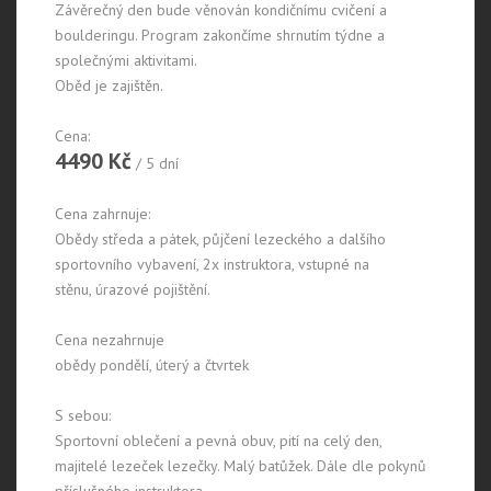
Závěrečný den bude věnován kondičnímu cvičení a
boulderingu. Program zakončíme shrnutím týdne a
společnými aktivitami.
Oběd je zajištěn.
Cena:
4490 Kč
/ 5 dní
Cena zahrnuje:
Obědy středa a pátek, půjčení lezeckého a dalšího
sportovního vybavení, 2x instruktora, vstupné na
stěnu, úrazové pojištění.
Cena nezahrnuje
obědy pondělí, úterý a čtvrtek
S sebou:
Sportovní oblečení a pevná obuv, pití na celý den,
majitelé lezeček lezečky. Malý batůžek. Dále dle pokynů
příslušného instruktora.