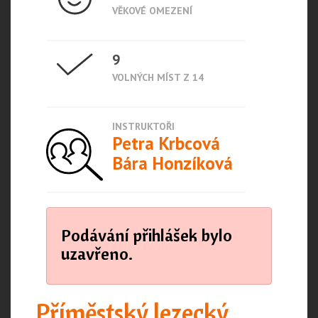
VĚKOVÉ OMEZENÍ
9
VOLNÝCH MÍST Z 14
INSTRUKTOŘI
Petra Krbcová
Bára Honzíková
Podávání přihlášek bylo
uzavřeno.
Příměstský lezecký