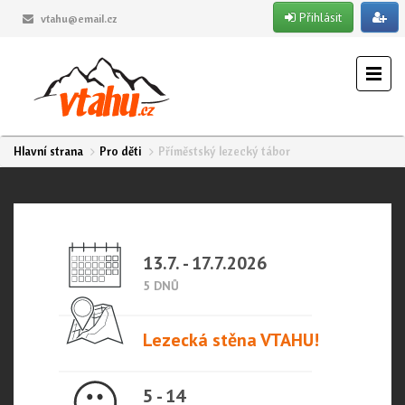
Přihlásit
vtahu@email.cz
Hlavní strana
Pro děti
Příměstský lezecký tábor
13.7. - 17.7.2026
5 DNŮ
Lezecká stěna VTAHU!
5 - 14