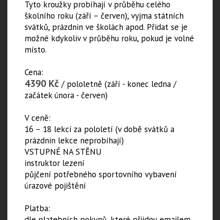
Tyto kroužky probíhají v průběhu celého
školního roku (září – červen), vyjma státních
svátků, prázdnin ve školách apod. Přidat se je
možné kdykoliv v průběhu roku, pokud je volné
místo.
Cena:
4390 Kč
/ pololetně (září - konec ledna /
začátek února - červen)
V ceně:
16 – 18 lekcí za pololetí (v době svátků a
prázdnin lekce neprobíhají)
VSTUPNÉ NA STĚNU
instruktor lezení
půjčení potřebného sportovního vybavení
úrazové pojištění
Platba:
dle platebních pokynů, které přijdou emailem