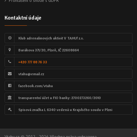
Prohlášení o shodě s GDPR
Kontaktní údaje
Klub adrenalinových aktivit V TAHU! z.s.
Barákova 371/20, Plzeň, IČ 22608664
+420 777 88 76 33
vtahu@email.cz
facebook.com/vtahu
transparentní účet u FIO banky: 2700273260/2010
Spisová značka L 6340 vedená u Krajského soudu v Plzni
Vtahu.cz © 2012 - 2026 Všechna práva vyhrazena.