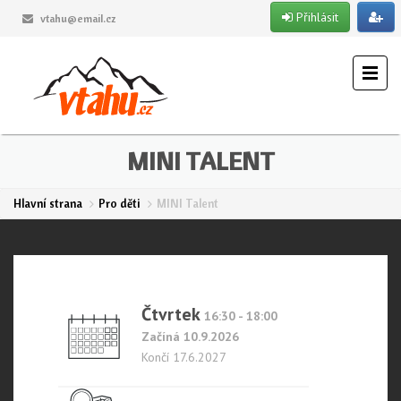
Přihlásit
vtahu@email.cz
MINI TALENT
Hlavní strana
Pro děti
MINI Talent
Čtvrtek
16:30 - 18:00
Začíná 10.9.2026
Končí 17.6.2027