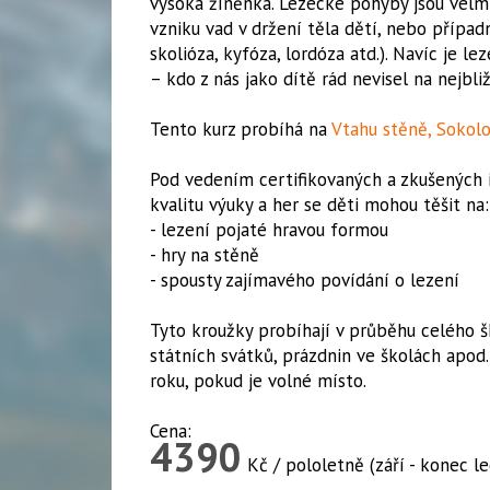
vysoká žíněnka. Lezecké pohyby jsou velm
vzniku vad v držení těla dětí, nebo případ
skolióza, kyfóza, lordóza atd.). Navíc je le
– kdo z nás jako dítě rád nevisel na nejbli
Tento kurz probíhá na
Vtahu stěně, Sokolo
Pod vedením certifikovaných a zkušených i
kvalitu výuky a her se děti mohou těšit na:
- lezení pojaté hravou formou
- hry na stěně
- spousty zajímavého povídání o lezení
Tyto kroužky probíhají v průběhu celého šk
státních svátků, prázdnin ve školách apod
roku, pokud je volné místo.
Cena:
4390
Kč / pololetně (září - konec le