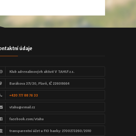
ontaktní údaje
Klub adrenalinových aktivit V TAHU! z.s.
Barákova 371/20, Plzeň, IČ 22608664
+420 777 88 76 33
vtahu@email.cz
facebook.com/vtahu
transparentní účet u FIO banky: 2700273260/2010