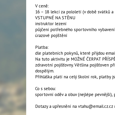
V ceně:
16 – 18 lekcí za pololetí (v době svátků a
VSTUPNÉ NA STĚNU
instruktor lezení
půjčení potřebného sportovního vybavení
úrazové pojištění
Platba:
dle platebních pokynů, které přijdou emai
Na tuto aktivitu je MOŽNÉ ČERPAT PŘÍSPĚ
zdravotní pojišťovny. Většina pojišťoven p
dospělým.
​Přihláška platí na celý školní rok, platby j
Co s sebou:
sportovní oděv a obuv (nejlépe pevnější), p
Dotazy a upřesnění na vtahu@email.cz.cz 