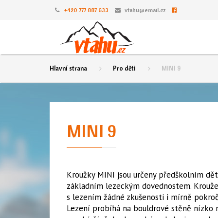
+420 777 887 633
vtahu@email.cz
Hlavní strana
Pro děti
MINI 9
MINI 9
Kroužky MINI jsou určeny předškolním dět
základním lezeckým dovednostem. Kroužek
s lezením žádné zkušenosti i mírně pokročil
Lezení probíhá na bouldrové stěně nízko 