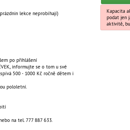
Kapacita ak
 prázdnin lekce neprobíhají)
podat jen j
aktivitě, b
lem po přihlášení
VEK, informujte se o tom u své
řispívá 500 - 1000 Kč ročně dětem i
sou pololetní.
ití
nebo na tel. 777 887 633.