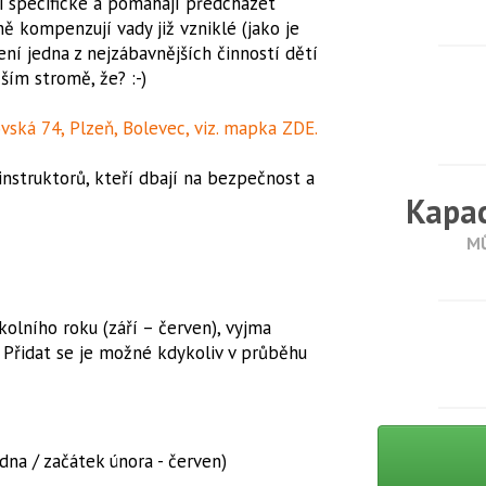
i specifické a pomáhají předcházet
ně kompenzují vady již vzniklé (jako je
zení jedna z nejzábavnějších činností dětí
žším stromě, že? :-)
vská 74, Plzeň, Bolevec, viz. mapka ZDE.
nstruktorů, kteří dbají na bezpečnost a
Kapac
MŮ
olního roku (září – červen), vyjma
. Přidat se je možné kdykoliv v průběhu
dna / začátek února - červen)