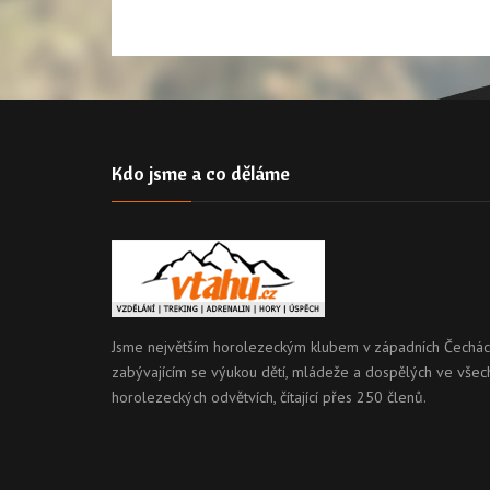
Kdo jsme a co děláme
Jsme největším horolezeckým klubem v západních Čechác
zabývajícím se výukou dětí, mládeže a dospělých ve všec
horolezeckých odvětvích, čítající přes 250 členů.