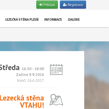
Přihlásit
Registrace
LEZECKÁ STĚNA PLZEŇ
INFORMACE
GALERIE
EVŘENO PRO VEŘEJNOST
O NÁS
ET
TUALITY
UŽKY
STRUKTOŘI
POJIŠTĚNÍ
LET
OSLAVY NAROZENIN
Středa
TSKÉ SKUPINY
16:30 - 18:00
Začíná 9.9.2026
NY
Končí 16.6.2027
Lezecká stěna
VTAHU!