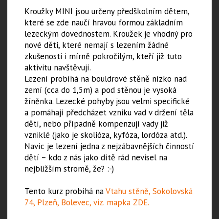
Kroužky MINI jsou určeny předškolním dětem,
které se zde naučí hravou formou základním
lezeckým dovednostem. Kroužek je vhodný pro
nové děti, které nemají s lezením žádné
zkušenosti i mírně pokročilým, kteří již tuto
aktivitu navštěvují.
Lezení probíhá na bouldrové stěně nízko nad
zemí (cca do 1,5m) a pod stěnou je vysoká
žíněnka. Lezecké pohyby jsou velmi specifické
a pomáhají předcházet vzniku vad v držení těla
dětí, nebo případně kompenzují vady již
vzniklé (jako je skolióza, kyfóza, lordóza atd.).
Navíc je lezení jedna z nejzábavnějších činností
dětí – kdo z nás jako dítě rád nevisel na
nejbližším stromě, že? :-)
Tento kurz probíhá na
Vtahu stěně, Sokolovská
74, Plzeň, Bolevec, viz. mapka ZDE.