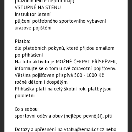
prázdnin lekce neprobíhají)
VSTUPNÉ NA STĚNU
instruktor lezení
půjčení potřebného sportovního vybavení
úrazové pojištění
Platba:
dle platebních pokynů, které přijdou emailem
po přihlášení
Na tuto aktivitu je MOŽNÉ ČERPAT PŘÍSPĚVEK,
informujte se o tom u své zdravotní pojišťovny.
Většina pojišťoven přispívá 500 - 1000 Kč
ročně dětem i dospělým.
​Přihláška platí na celý školní rok, platby jsou
pololetní.
Co s sebou:
sportovní oděv a obuv (nejlépe pevnější), pití
Dotazy a upřesnění na vtahu@email.cz.cz nebo