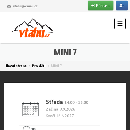
Přihlásit
vtahu@email.cz
MINI 7
Hlavní strana
Pro děti
MINI 7
Středa
14:00 - 15:00
Začíná 9.9.2026
Končí 16.6.2027