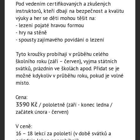
Pod vedením certifikovaných a zkušených
instruktorů, kteří dbají na bezpečnost a kvalitu
výuky a her se děti mohou těšit na:
- lezení pojaté hravou formou
- hry na stěně
- spousty zajímavého povídání o lezení
Tyto kroužky probíhají v průběhu celého
školního roku (září – červen), vyjma státních
svátků, prázdnin ve školách apod. Přidat se je
možné kdykoliv v průběhu roku, pokud je volné
místo.
Cena:
3590 Kč
/ pololetně (září - konec ledna /
začátek února - červen)
V ceně:
16 – 18 lekcí za pololetí (v době svátků a