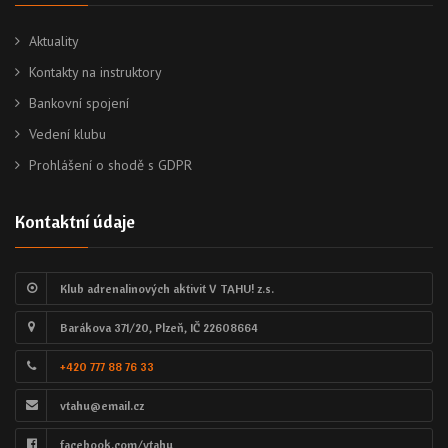
Aktuality
Kontakty na instruktory
Bankovní spojení
Vedení klubu
Prohlášení o shodě s GDPR
Kontaktní údaje
Klub adrenalinových aktivit V TAHU! z.s.
Barákova 371/20, Plzeň, IČ 22608664
+420 777 88 76 33
vtahu@email.cz
facebook.com/vtahu