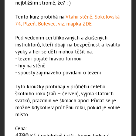
nejbližším stromě, že? :-)
Tento kurz probíhá na
Vtahu stěně, Sokolovská
74, Plzeň, Bolevec, viz. mapka ZDE.
Pod vedením certifikovaných a zkušených
instruktorů, kteří dbají na bezpečnost a kvalitu
výuky a her se děti mohou těšit na:
- lezení pojaté hravou formou
- hry na stěně
- spousty zajímavého povídání o lezení
Tyto kroužky probíhají v průběhu celého
školního roku (září – červen), vyjma státních
svátků, prázdnin ve školách apod. Přidat se je
možné kdykoliv v průběhu roku, pokud je volné
místo.
Cena:
4390
Kč / pololetně (září - konec ledna /