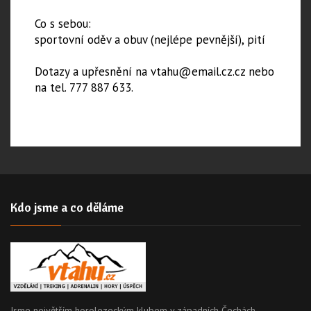
Co s sebou:
sportovní oděv a obuv (nejlépe pevnější), pití
Dotazy a upřesnění na vtahu@email.cz.cz nebo
na tel. 777 887 633.
Kdo jsme a co děláme
Jsme největším horolezeckým klubem v západních Čechách,