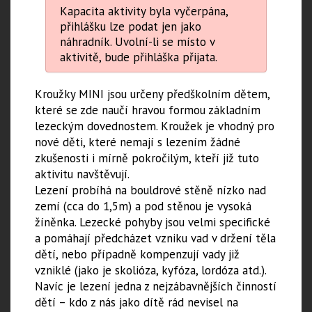
Kapacita aktivity byla vyčerpána,
přihlášku lze podat jen jako
náhradník. Uvolní-li se místo v
aktivitě, bude přihláška přijata.
Kroužky MINI jsou určeny předškolním dětem,
které se zde naučí hravou formou základním
lezeckým dovednostem. Kroužek je vhodný pro
nové děti, které nemají s lezením žádné
zkušenosti i mírně pokročilým, kteří již tuto
aktivitu navštěvují.
Lezení probíhá na bouldrové stěně nízko nad
zemí (cca do 1,5m) a pod stěnou je vysoká
žíněnka. Lezecké pohyby jsou velmi specifické
a pomáhají předcházet vzniku vad v držení těla
dětí, nebo případně kompenzují vady již
vzniklé (jako je skolióza, kyfóza, lordóza atd.).
Navíc je lezení jedna z nejzábavnějších činností
dětí – kdo z nás jako dítě rád nevisel na