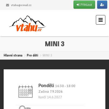
Přihlásit
vtahu@email.cz
MINI 3
Hlavní strana
Pro děti
MINI 3
Pondělí
16:30 - 18:00
Začíná 7.9.2026
Končí 14.6.2027