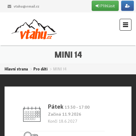
Přihlásit
vtahu@email.cz
MINI 14
Hlavní strana
Pro děti
MINI 14
Pátek
15:30 - 17:00
Začíná 11.9.2026
Končí 18.6.2027