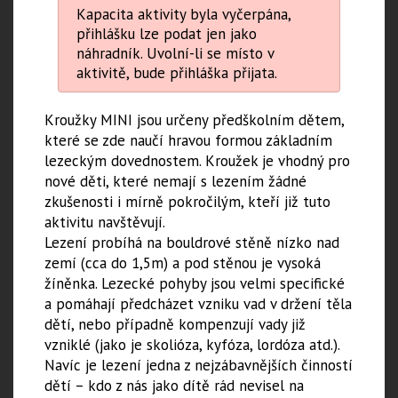
Kapacita aktivity byla vyčerpána,
přihlášku lze podat jen jako
náhradník. Uvolní-li se místo v
aktivitě, bude přihláška přijata.
Kroužky MINI jsou určeny předškolním dětem,
které se zde naučí hravou formou základním
lezeckým dovednostem. Kroužek je vhodný pro
nové děti, které nemají s lezením žádné
zkušenosti i mírně pokročilým, kteří již tuto
aktivitu navštěvují.
Lezení probíhá na bouldrové stěně nízko nad
zemí (cca do 1,5m) a pod stěnou je vysoká
žíněnka. Lezecké pohyby jsou velmi specifické
a pomáhají předcházet vzniku vad v držení těla
dětí, nebo případně kompenzují vady již
vzniklé (jako je skolióza, kyfóza, lordóza atd.).
Navíc je lezení jedna z nejzábavnějších činností
dětí – kdo z nás jako dítě rád nevisel na