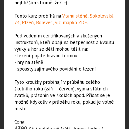
nejbližším stromě, že? :-)
Tento kurz probíhá na
Vtahu stěně, Sokolovská
74, Plzeň, Bolevec, viz. mapka ZDE.
Pod vedením certifikovaných a zkušených
instruktorů, kteří dbají na bezpečnost a kvalitu
výuky a her se děti mohou těšit na:
- lezení pojaté hravou formou
- hry na stěně
- spousty zajímavého povídání o lezení
Tyto kroužky probíhají v průběhu celého
školního roku (září – červen), vyjma státních
svátků, prázdnin ve školách apod. Přidat se je
možné kdykoliv v průběhu roku, pokud je volné
místo.
Cena:
4390
Kč / pololetně (září - konec ledna /