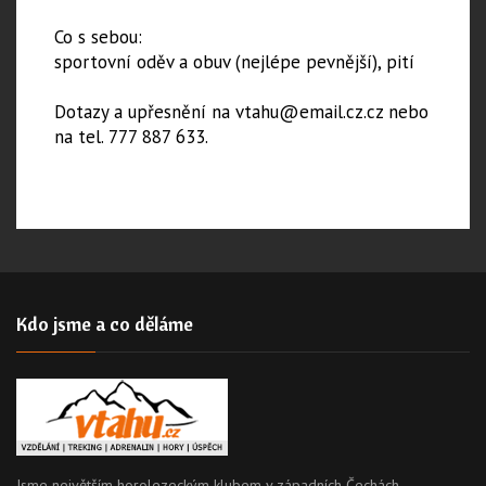
Co s sebou:
sportovní oděv a obuv (nejlépe pevnější), pití
Dotazy a upřesnění na vtahu@email.cz.cz nebo
na tel. 777 887 633.
Kdo jsme a co děláme
Jsme největším horolezeckým klubem v západních Čechách,