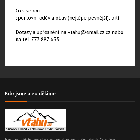
Co s sebou:
sportovní oděv a obuv (nejlépe pevnější), pití
Dotazy a upřesnění na vtahu@email.cz.cz nebo
na tel. 777 887 633.
Kdo jsme a co děláme
Jsme největším horolezeckým klubem v západních Čechách,