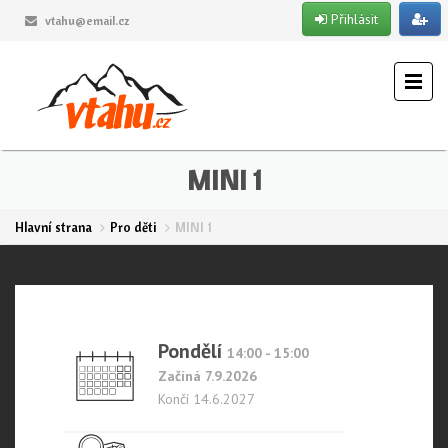
Přihlásit
vtahu@email.cz
MINI 1
Hlavní strana
Pro děti
MINI 1
Pondělí
14:00 - 15:00
Začíná 7.9.2026
Končí 14.6.2027