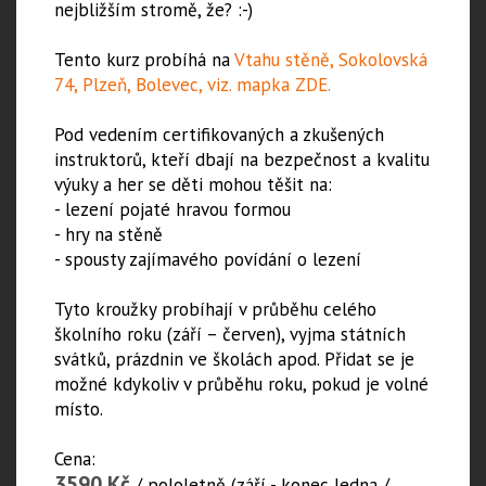
nejbližším stromě, že? :-)
Tento kurz probíhá na
Vtahu stěně, Sokolovská
74, Plzeň, Bolevec, viz. mapka ZDE.
Pod vedením certifikovaných a zkušených
instruktorů, kteří dbají na bezpečnost a kvalitu
výuky a her se děti mohou těšit na:
- lezení pojaté hravou formou
- hry na stěně
- spousty zajímavého povídání o lezení
Tyto kroužky probíhají v průběhu celého
školního roku (září – červen), vyjma státních
svátků, prázdnin ve školách apod. Přidat se je
možné kdykoliv v průběhu roku, pokud je volné
místo.
Cena:
3590 Kč
/ pololetně (září - konec ledna /