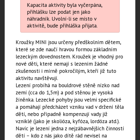
Kapacita aktivity byla vyčerpána,
přihlášku lze podat jen jako
náhradník. Uvolní-li se místo v
aktivitě, bude přihláška přijata.
Kroužky MINI jsou určeny předškolním dětem,
které se zde naučí hravou formou základním
lezeckým dovednostem. Kroužek je vhodný pro
nové děti, které nemají s lezením žádné
zkušenosti i mírně pokročilým, kteří již tuto
aktivitu navštěvují.
Lezení probíhá na bouldrové stěně nízko nad
zemí (cca do 1,5m) a pod stěnou je vysoká
žíněnka. Lezecké pohyby jsou velmi specifické
a pomáhají předcházet vzniku vad v držení těla
dětí, nebo případně kompenzují vady již
vzniklé (jako je skolióza, kyfóza, lordóza atd.).
Navíc je lezení jedna z nejzábavnějších činností
dětí – kdo z nás jako dítě rád nevisel na