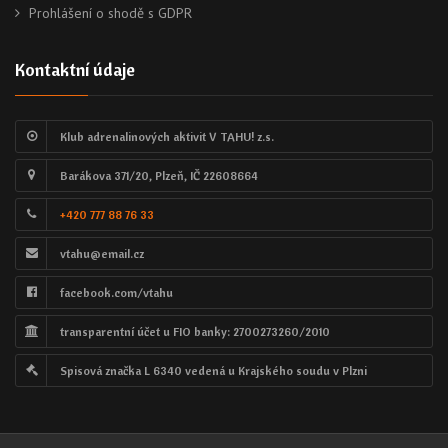
Prohlášení o shodě s GDPR
Kontaktní údaje
Klub adrenalinových aktivit V TAHU! z.s.
Barákova 371/20, Plzeň, IČ 22608664
+420 777 88 76 33
vtahu@email.cz
facebook.com/vtahu
transparentní účet u FIO banky: 2700273260/2010
Spisová značka L 6340 vedená u Krajského soudu v Plzni