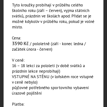
Tyto kroužky probíhají v průběhu celého
školního roku (září – červen), vyjma státních
svátků, prázdnin ve školách apod. Přidat se je
možné kdykoliv v průběhu roku, pokud je volné
místo.
Cena:
3590 Kč
/ pololetně (září - konec ledna /
začátek února - červen)
V ceně:
16 – 18 lekcí za pololetí (v době svátků a
prázdnin lekce neprobíhají)
VSTUPNÉ NA STĚNU (v loňském roce vstupné
v ceně nebylo)
půjčovné potřebného sportovního vybavení
úrazové pojištění
Platba: