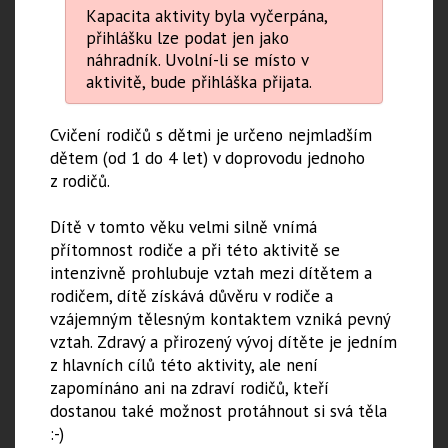
Kapacita aktivity byla vyčerpána,
přihlášku lze podat jen jako
náhradník. Uvolní-li se místo v
aktivitě, bude přihláška přijata.
Cvičení rodičů s dětmi je určeno nejmladším
dětem (od 1 do 4 let) v doprovodu jednoho
z rodičů.
Dítě v tomto věku velmi silně vnímá
přítomnost rodiče a při této aktivitě se
intenzivně prohlubuje vztah mezi dítětem a
rodičem, dítě získává důvěru v rodiče a
vzájemným tělesným kontaktem vzniká pevný
vztah. Zdravý a přirozený vývoj dítěte je jedním
z hlavních cílů této aktivity, ale není
zapomínáno ani na zdraví rodičů, kteří
dostanou také možnost protáhnout si svá těla
:-)