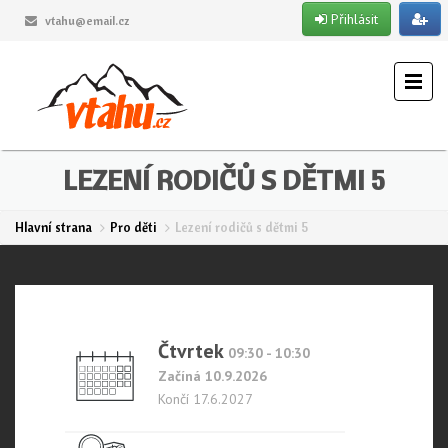
Přihlásit
vtahu@email.cz
LEZENÍ RODIČŮ S DĚTMI 5
Hlavní strana
Pro děti
Lezení rodičů s dětmi 5
Čtvrtek
09:30 - 10:30
Začíná 10.9.2026
Končí 17.6.2027