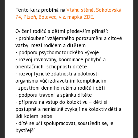
Tento kurz probíhá na
Vtahu stěně, Sokolovská
74, Plzeň, Bolevec, viz. mapka ZDE.
Cvičení rodičů s dětmi především přináší:
- prohloubení vzájemného porozumění a citové
vazby mezi rodičem a dítětem
- podporu psychomotorického vývoje
- rozvoj rovnováhy, koordinace pohybů a
orientačních schopností dítěte
- rozvoj fyzické zdatnosti a odolnosti
organismu vůči zdravotním komplikacím
- zpestření denního režimu rodičů i dětí
- podporu trávení a spánku dítěte
- přípravu na vstup do kolektivu – děti si
postupně a nenásilně zvykají na kolektiv dětí a
lidí kolem sebe
- dítě se učí spolupracovat, soustředit se, je
bystřejší