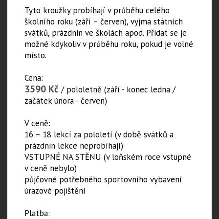
Tyto kroužky probíhají v průběhu celého
školního roku (září – červen), vyjma státních
svátků, prázdnin ve školách apod. Přidat se je
možné kdykoliv v průběhu roku, pokud je volné
místo.
Cena:
3590 Kč
/ pololetně (září - konec ledna /
začátek února - červen)
V ceně:
16 – 18 lekcí za pololetí (v době svátků a
prázdnin lekce neprobíhají)
VSTUPNÉ NA STĚNU (v loňském roce vstupné
v ceně nebylo)
půjčovné potřebného sportovního vybavení
úrazové pojištění
Platba: