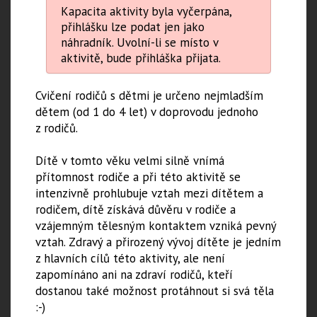
Kapacita aktivity byla vyčerpána,
přihlášku lze podat jen jako
náhradník. Uvolní-li se místo v
aktivitě, bude přihláška přijata.
Cvičení rodičů s dětmi je určeno nejmladším
dětem (od 1 do 4 let) v doprovodu jednoho
z rodičů.
Dítě v tomto věku velmi silně vnímá
přítomnost rodiče a při této aktivitě se
intenzivně prohlubuje vztah mezi dítětem a
rodičem, dítě získává důvěru v rodiče a
vzájemným tělesným kontaktem vzniká pevný
vztah. Zdravý a přirozený vývoj dítěte je jedním
z hlavních cílů této aktivity, ale není
zapomínáno ani na zdraví rodičů, kteří
dostanou také možnost protáhnout si svá těla
:-)