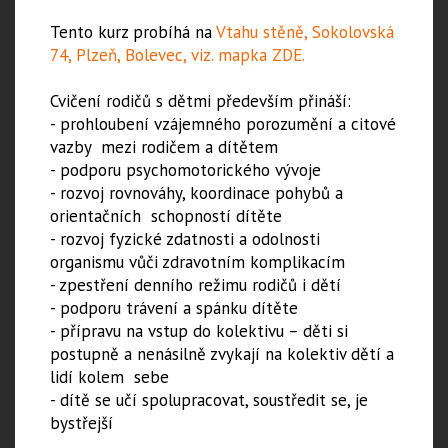
Tento kurz probíhá na
Vtahu stěně, Sokolovská
74, Plzeň, Bolevec, viz. mapka ZDE.
Cvičení rodičů s dětmi především přináší:
- prohloubení vzájemného porozumění a citové
vazby mezi rodičem a dítětem
- podporu psychomotorického vývoje
- rozvoj rovnováhy, koordinace pohybů a
orientačních schopností dítěte
- rozvoj fyzické zdatnosti a odolnosti
organismu vůči zdravotním komplikacím
- zpestření denního režimu rodičů i dětí
- podporu trávení a spánku dítěte
- přípravu na vstup do kolektivu – děti si
postupně a nenásilně zvykají na kolektiv dětí a
lidí kolem sebe
- dítě se učí spolupracovat, soustředit se, je
bystřejší