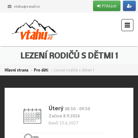
Přihlásit
vtahu@email.cz
LEZENÍ RODIČŮ S DĚTMI 1
Hlavní strana
Pro děti
Lezení rodičů s dětmi 1
Úterý
08:30 - 09:30
Začíná 8.9.2026
Končí 15.6.2027