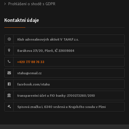
Prohlášení o shodě s GDPR
Kontaktní údaje
Klub adrenalinových aktivit V TAHU! z.s.
Barákova 371/20, Plzeň, IČ 22608664
+420 777 88 76 33
vtahu@email.cz
facebook.com/vtahu
transparentní účet u FIO banky: 2700273260/2010
Spisová značka L 6340 vedená u Krajského soudu v Plzni