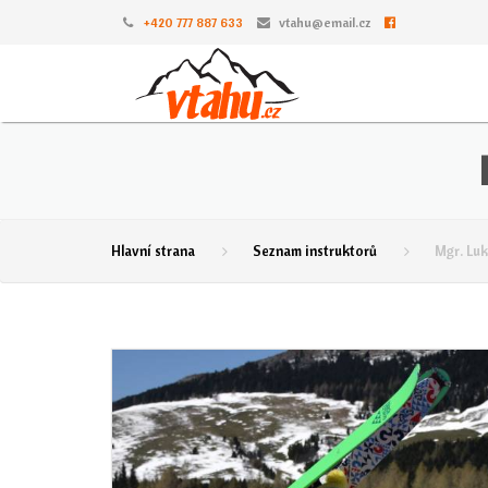
+420 777 887 633
vtahu@email.cz
Hlavní strana
Seznam instruktorů
Mgr. Luk