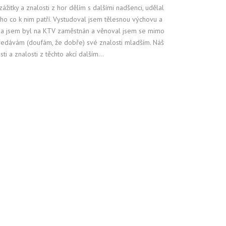
zážitky a znalosti z hor dělím s dalšími nadšenci, udělal
ho co k nim patří. Vystudoval jsem tělesnou výchovu a
dia jsem byl na KTV zaměstnán a věnoval jsem se mimo
 předávám (doufám, že dobře) své znalosti mladším. Náš
 a znalosti z těchto akcí dalším...