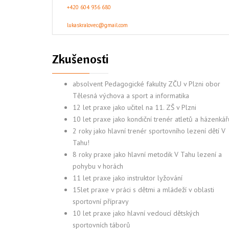
+420 604 936 680
lukaskralovec@gmail.com
Zkušenosti
absolvent Pedagogické fakulty ZČU v Plzni obor
Tělesná výchova a sport a informatika
12 let praxe jako učitel na 11. ZŠ v Plzni
10 let praxe jako kondiční trenér atletů a házenkář
2 roky jako hlavní trenér sportovního lezení dětí V
Tahu!
8 roky praxe jako hlavní metodik V Tahu lezení a
pohybu v horách
11 let praxe jako instruktor lyžování
15let praxe v práci s dětmi a mládeží v oblasti
sportovní přípravy
10 let praxe jako hlavní vedoucí dětských
sportovních táborů