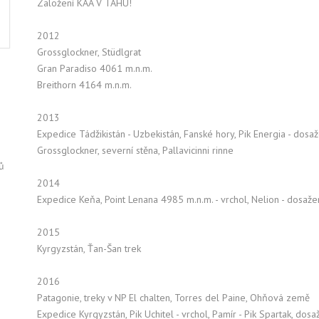
Založení KAA V TAHU!
2012
Grossglockner, Stüdlgrat
Gran Paradiso 4061 m.n.m.
Breithorn 4164 m.n.m.
2013
Expedice Tádžikistán - Uzbekistán, Fanské hory, Pik Energia - do
Grossglockner, severní stěna, Pallavicinni rinne
ů
2014
Expedice Keňa, Point Lenana 4985 m.n.m. - vrchol, Nelion - dosaž
2015
Kyrgyzstán, Ťan-Šan trek
2016
Patagonie, treky v NP El chalten, Torres del Paine, Ohňová země
Expedice Kyrgyzstán, Pik Uchitel - vrchol, Pamír - Pik Spartak, do