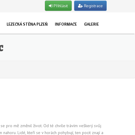
Přihlásit
Registrace
LEZECKÁ STĚNA PLZEŇ
INFORMACE
GALERIE
EVŘENO PRO VEŘEJNOST
O NÁS
ET
TUALITY
c
UŽKY
STRUKTOŘI
POJIŠTĚNÍ
LET
OSLAVY NAROZENIN
TSKÉ SKUPINY
NY
e pro mě změnil život. Od té chvíle trávím veškerý svůj
horu. Lidé, kteří se v horách pohybují, ten pocit znají a