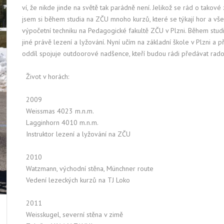
ví, že nikde jinde na světě tak parádně není. Jelikož se rád o takové 
jsem si během studia na ZČU mnoho kurzů, které se týkají hor a vše
výpočetní techniku na Pedagogické fakultě ZČU v Plzni. Během stu
jiné právě lezení a lyžování. Nyní učím na základní škole v Plzni a
oddíl spojuje outdoorové nadšence, kteří budou rádi předávat radosti
Život v horách:
2009
Weissmas 4023 m.n.m.
Lagginhorn 4010 m.n.m.
Instruktor lezení a lyžování na ZČU
2010
Watzmann, východní stěna, Münchner route
Vedení lezeckých kurzů na TJ Loko
2011
Weisskugel, severní stěna v zimě