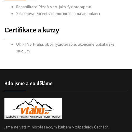
Rehabilitace Plzeň s.r.o. jako fyzioterapeut
Skupinová cvičení v nemocnicích a na ambulanci
Certifikace a kurzy
UK FTVS Praha, obor fyzioterapie, ukončené bakalářské
studium
Kdo jsme a co děláme
Jsme největším horolezeckým klubem v západních Čechách,