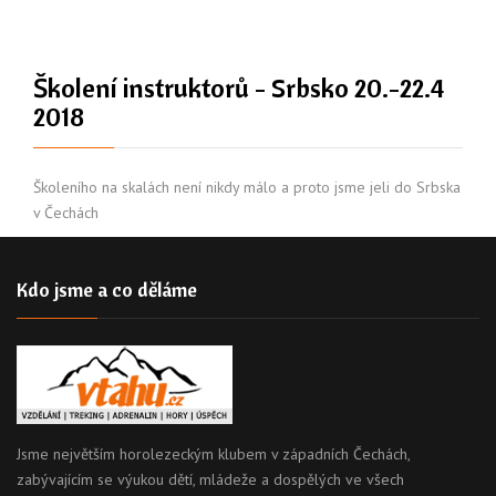
Školení instruktorů - Srbsko 20.-22.4
2018
Školeního na skalách není nikdy málo a proto jsme jeli do Srbska
v Čechách
Kdo jsme a co děláme
Jsme největším horolezeckým klubem v západních Čechách,
zabývajícím se výukou dětí, mládeže a dospělých ve všech