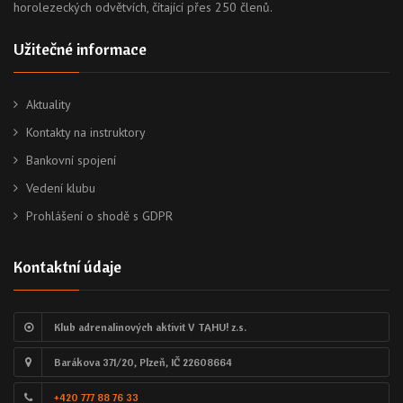
horolezeckých odvětvích, čítající přes 250 členů.
Užitečné informace
Aktuality
Kontakty na instruktory
Bankovní spojení
Vedení klubu
Prohlášení o shodě s GDPR
Kontaktní údaje
Klub adrenalinových aktivit V TAHU! z.s.
Barákova 371/20, Plzeň, IČ 22608664
+420 777 88 76 33