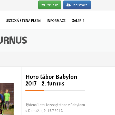
Přihlásit
Registrace
LEZECKÁ STĚNA PLZEŇ
INFORMACE
GALERIE
EVŘENO PRO VEŘEJNOST
O NÁS
ET
TUALITY
TURNUS
UŽKY
STRUKTOŘI
POJIŠTĚNÍ
LET
OSLAVY NAROZENIN
TSKÉ SKUPINY
Horo tábor Babylon
2017 - 2. turnus
NY
Týdenní letní lezecký tábor v Babylonu
u Domažlic, 9.-15.7.2017.