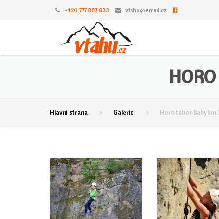
+420 777 887 633
vtahu@email.cz
HORO 
Hlavní strana
Galerie
Horo tábor Babylon 2