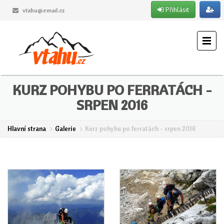
Přihlásit
vtahu@email.cz
KURZ POHYBU PO FERRATÁCH -
SRPEN 2016
Hlavní strana
Galerie
Kurz pohybu po ferratách - srpen 2016