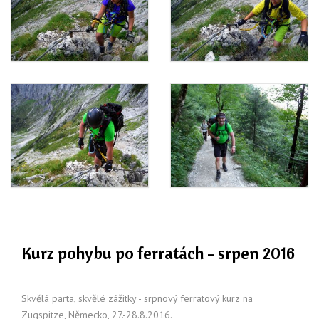
Kurz pohybu po ferratách - srpen 2016
Skvělá parta, skvělé zážitky - srpnový ferratový kurz na
Zugspitze, Německo, 27.-28.8.2016.