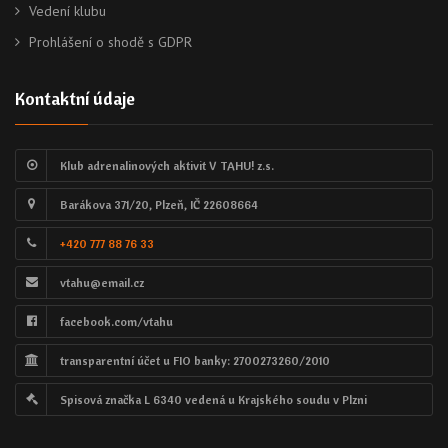
Vedení klubu
Prohlášení o shodě s GDPR
Kontaktní údaje
Klub adrenalinových aktivit V TAHU! z.s.
Barákova 371/20, Plzeň, IČ 22608664
+420 777 88 76 33
vtahu@email.cz
facebook.com/vtahu
transparentní účet u FIO banky: 2700273260/2010
Spisová značka L 6340 vedená u Krajského soudu v Plzni