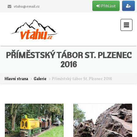
Přihlásit
vtahu@email.cz
PŘÍMĚSTSKÝ TÁBOR ST. PLZENEC
2016
Hlavní strana
Galerie
Příměstský tábor St. Plzenec 2016