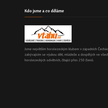
Kdo jsme a co děláme
Jsme největším horolezeckým klubem v západních Čechác
zabývajícím se výukou dětí, mládeže a dospělých ve všec
horolezeckých odvětvích, čítající přes 250 členů.