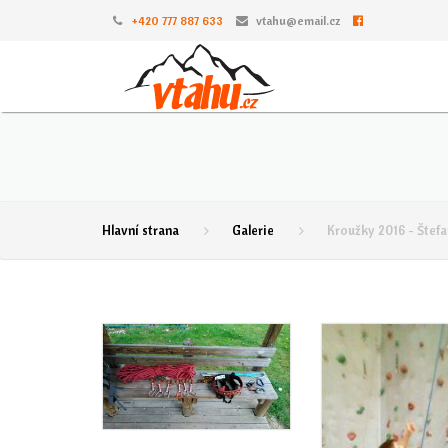
+420 777 887 633
vtahu@email.cz
Hlavní strana
Galerie
Kroužky 2016 - Štefa