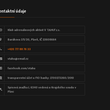
ontaktní údaje
Klub adrenalinových aktivit V TAHU! z.s.
Barákova 371/20, Plzeň, IČ 22608664
+420 777 88 76 33
vtahu@email.cz
facebook.com/vtahu
transparentní účet u FIO banky: 2700273260/2010
Spisová značka L 6340 vedená u Krajského soudu v
Plzni