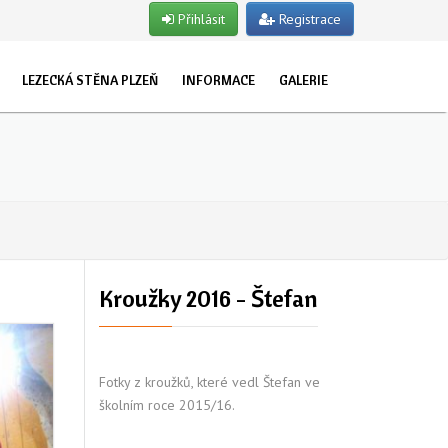
Přihlásit
Registrace
LEZECKÁ STĚNA PLZEŇ
INFORMACE
GALERIE
EVŘENO PRO VEŘEJNOST
O NÁS
ET
TUALITY
UŽKY
STRUKTOŘI
POJIŠTĚNÍ
LET
OSLAVY NAROZENIN
TSKÉ SKUPINY
Kroužky 2016 - Štefan
NY
Fotky z kroužků, které vedl Štefan ve
školním roce 2015/16.