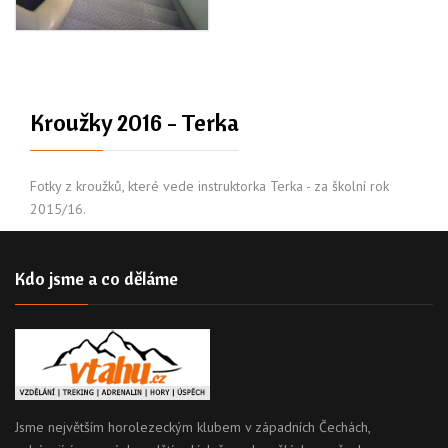
Kroužky 2016 - Terka
Fotky z kroužků, které vede instruktorka Terka - za školní rok
2015/16.
Kdo jsme a co děláme
Jsme největším horolezeckým klubem v západních Čechách,