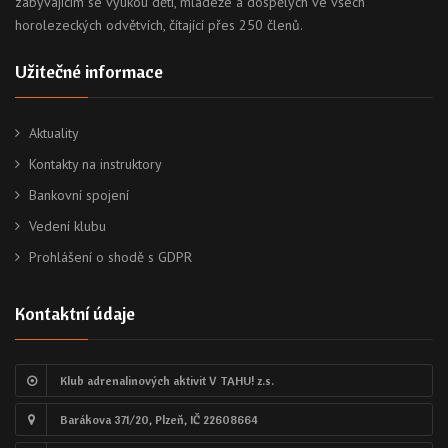
zabývajícím se výukou dětí, mládeže a dospělých ve všech
horolezeckých odvětvích, čítající přes 250 členů.
Užitečné informace
Aktuality
Kontakty na instruktory
Bankovní spojení
Vedení klubu
Prohlášení o shodě s GDPR
Kontaktní údaje
Klub adrenalinových aktivit V TAHU! z.s.
Barákova 371/20, Plzeň, IČ 22608664