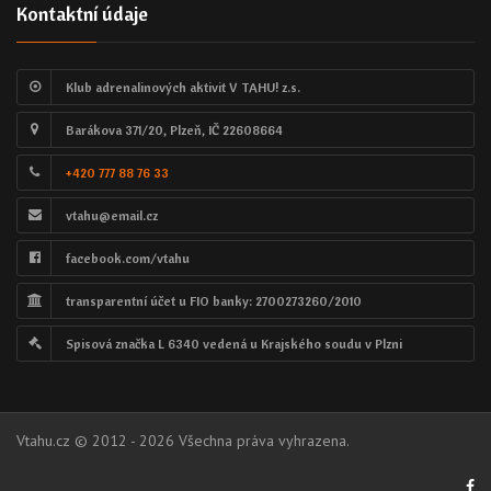
Kontaktní údaje
Klub adrenalinových aktivit V TAHU! z.s.
Barákova 371/20, Plzeň, IČ 22608664
+420 777 88 76 33
vtahu@email.cz
facebook.com/vtahu
transparentní účet u FIO banky: 2700273260/2010
Spisová značka L 6340 vedená u Krajského soudu v Plzni
Vtahu.cz © 2012 - 2026 Všechna práva vyhrazena.