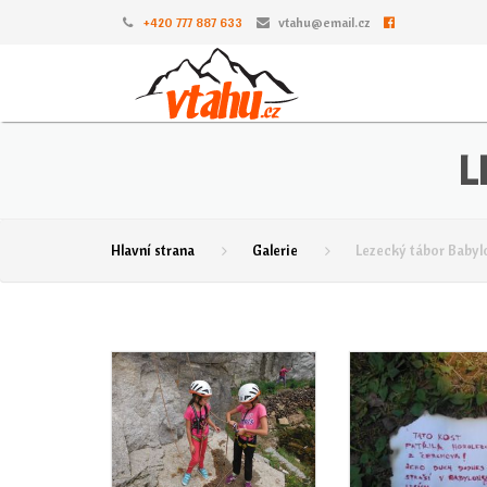
+420 777 887 633
vtahu@email.cz
L
Hlavní strana
Galerie
Lezecký tábor Babyl