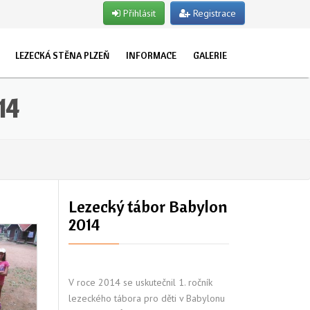
Přihlásit
Registrace
LEZECKÁ STĚNA PLZEŇ
INFORMACE
GALERIE
EVŘENO PRO VEŘEJNOST
O NÁS
ET
TUALITY
14
UŽKY
STRUKTOŘI
POJIŠTĚNÍ
LET
OSLAVY NAROZENIN
TSKÉ SKUPINY
Lezecký tábor Babylon
2014
NY
V roce 2014 se uskutečnil 1. ročník
lezeckého tábora pro děti v Babylonu