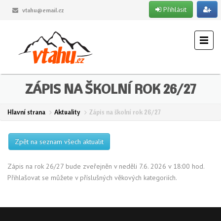
Přihlásit
vtahu@email.cz
ZÁPIS NA ŠKOLNÍ ROK 26/27
Hlavní strana
Aktuality
Zápis na školní rok 26/27
Zpět na seznam všech aktualit
Zápis na rok 26/27 bude zveřejněn v neděli 7.6. 2026 v 18:00 hod.
Přihlašovat se můžete v příslušných věkových kategoriích.