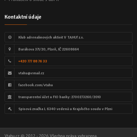
Kontaktní údaje
Klub adrenalinových aktivit V TAHU! z.s.
Barákova 371/20, Plzeň, IČ 22608664
+420 777 88 76 33
vtahu@email.cz
facebook.com/vtahu
transparentní účet u FIO banky: 2700273260/2010
Spisová značka L 6340 vedená u Krajského soudu v Plzni
Vtahu.cz © 2012 - 2026 Všechna práva vyhrazena.